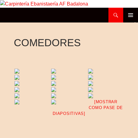
Buscar
Carpintería Ebanistaería AF Badalona
SALTAR
MENÚ
AL
PRINCI
CONTENIDO
COMEDORES
[MOSTRAR
COMO PASE DE
DIAPOSITIVAS]