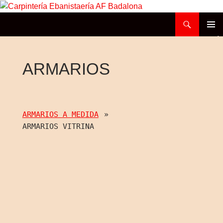
Buscar
Carpintería Ebanistaería AF Badalona
SALTAR
MENÚ
AL
PRINCI
CONTENIDO
ARMARIOS
ARMARIOS A MEDIDA
»
ARMARIOS VITRINA