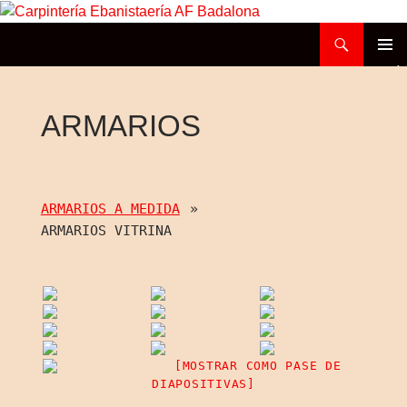
Buscar
Carpintería Ebanistaería AF Badalona
SALTAR
MENÚ
AL
PRINCI
CONTENIDO
ARMARIOS
ARMARIOS A MEDIDA
»
ARMARIOS VITRINA
[MOSTRAR COMO PASE DE
DIAPOSITIVAS]